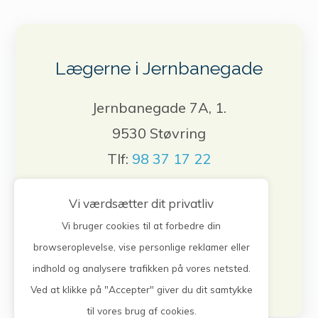
Lægerne i Jernbanegade
Jernbanegade 7A, 1.
9530 Støvring
Tlf:
98 37 17 22
Vi værdsætter dit privatliv
Bestil tid, forny medicin, skriv til lægen.
Login herunder
Vi bruger cookies til at forbedre din
browseroplevelse, vise personlige reklamer eller
Log på selvbetjening
indhold og analysere trafikken på vores netsted.
Ved at klikke på "Accepter" giver du dit samtykke
til vores brug af cookies.