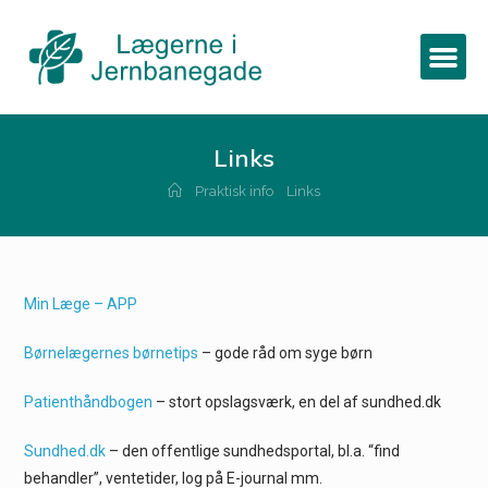
Links
Praktisk info
Links
Min Læge – APP
Børnelægernes børnetips
– gode råd om syge børn
Patienthåndbogen
– stort opslagsværk, en del af sundhed.dk
Sundhed.dk
– den offentlige sundhedsportal, bl.a. “find
behandler”, ventetider, log på E-journal mm.