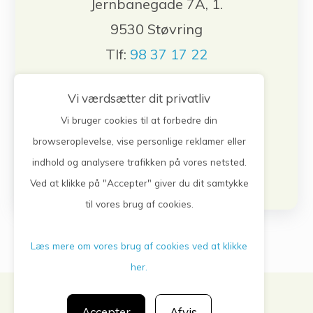
Jernbanegade 7A, 1.
9530 Støvring
Tlf:
98 37 17 22
Vi værdsætter dit privatliv
Bestil tid, forny medicin, skriv til lægen.
Login herunder
Vi bruger cookies til at forbedre din
browseroplevelse, vise personlige reklamer eller
Log på selvbetjening
indhold og analysere trafikken på vores netsted.
Ved at klikke på "Accepter" giver du dit samtykke
til vores brug af cookies.
Læs mere om vores brug af cookies ved at klikke
her.
Privatlivspolitik
Accepter
Afvis