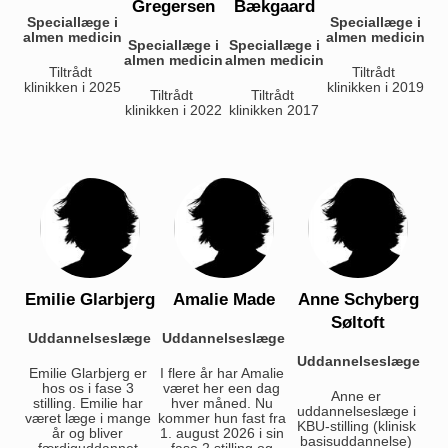
Gregersen
Bækgaard
Speciallæge i
Speciallæge i
almen medicin
almen medicin
Speciallæge i
Speciallæge i
almen medicin
almen medicin
Tiltrådt 
Tiltrådt 
klinikken i 2025
klinikken i 2019
Tiltrådt 
Tiltrådt 
klinikken i 2022
klinikken 2017
Emilie Glarbjerg
Amalie Made
Anne Schyberg
Søltoft
Uddannelseslæge
Uddannelseslæge
Uddannelseslæge
Emilie Glarbjerg er 
I flere år har Amalie 
hos os i fase 3 
været her een dag 
Anne er 
stilling. Emilie har 
hver måned. Nu 
uddannelseslæge i 
været læge i mange 
kommer hun fast fra 
KBU-stilling (klinisk 
år og bliver 
1. august 2026 i sin 
basisuddannelse) 
færdiguddannet 
fase 2 stilling og 