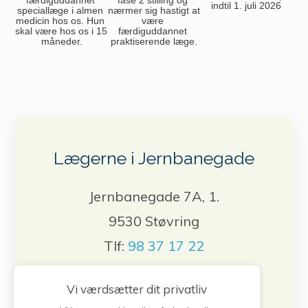
indtil 1. juli 2026
speciallæge i almen 
nærmer sig hastigt at 
medicin hos os. Hun 
være 
skal være hos os i 15 
færdiguddannet 
måneder.
praktiserende læge.
Lægerne i Jernbanegade
Jernbanegade 7A, 1.
9530 Støvring
Tlf:
98 37 17 22
Vi værdsætter dit privatliv
Bestil tid, forny medicin, skriv til lægen.