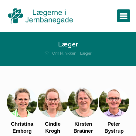
Læger
Om klinikken
Læger
Christina
Cindie
Kirsten
Peter
Emborg
Krogh
Braüner
Bystrup