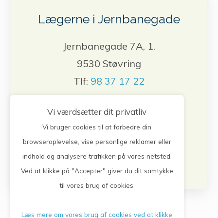
Lægerne i Jernbanegade
Jernbanegade 7A, 1.
9530 Støvring
Tlf:
98 37 17 22
Vi værdsætter dit privatliv
Bestil tid, forny medicin, skriv til lægen.
Login herunder
Vi bruger cookies til at forbedre din
browseroplevelse, vise personlige reklamer eller
Log på selvbetjening
indhold og analysere trafikken på vores netsted.
Ved at klikke på "Accepter" giver du dit samtykke
til vores brug af cookies.
Læs mere om vores brug af cookies ved at klikke